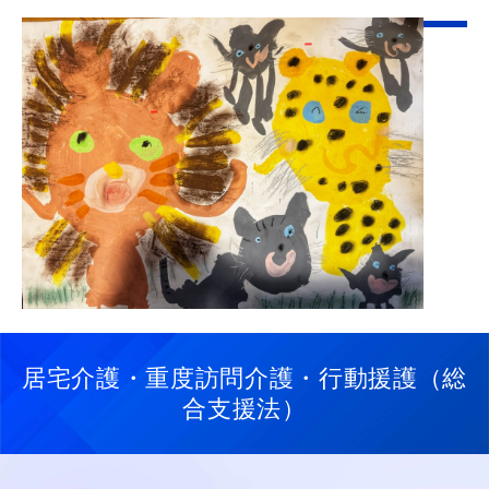
居宅介護・重度訪問介護・行動援護（総
合支援法）