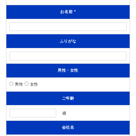
お名前
*
ふりがな
男性・女性
男性
女性
ご年齢
歳
会社名